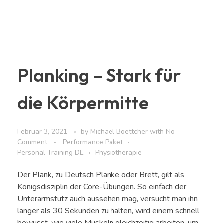
Planking – Stark für
die Körpermitte
Februar 3, 2021
by
Michael Boettcher
with
No
Comment
Performance Paket
Personal Training DE
Physiotherapie
Der Plank, zu Deutsch Planke oder Brett, gilt als
Königsdisziplin der Core-Übungen. So einfach der
Unterarmstütz auch aussehen mag, versucht man ihn
länger als 30 Sekunden zu halten, wird einem schnell
bewusst, wie viele Muskeln gleichzeitig arbeiten, um