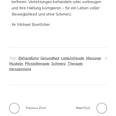
befreien, Verletzungen behandeln oder vorbeugen
und Ihre Haltung korrigieren – für ein Leben voller
Beweglichkeit und ohne Schmerz.
Ihr Michael Boettcher
Tags:
Behandlung
,
Gesundheit
,
Lebensfreude
,
Massage
,
Muskeln
,
Physiotherapie
,
Schmerz
,
Therapie
,
Verspannung
Previous Post
Next Post