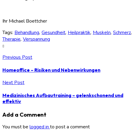
Ihr Michael Boettcher
Tags:
Behandlung
,
Gesundheit
,
Heilpraktik
,
Muskeln
,
Schmerz
,
Therapie
,
Verspannung
Previous Post
Homeoffice – Risiken und Nebenwirkungen
Next Post
Medizinisches Aufbautraining – gelenkschonend und
effektiv
Add a Comment
You must be
logged in
to post a comment