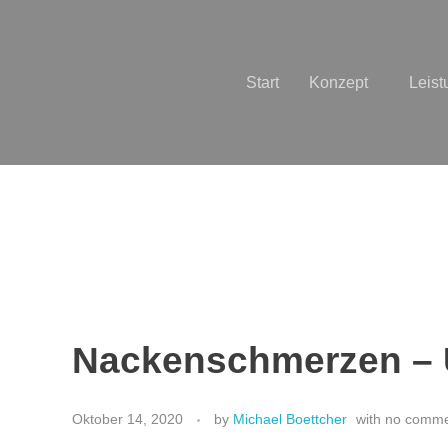
Start
Konzept
Leis
Nackenschmerzen – 
Oktober 14, 2020
by
Michael Boettcher
with
no comm