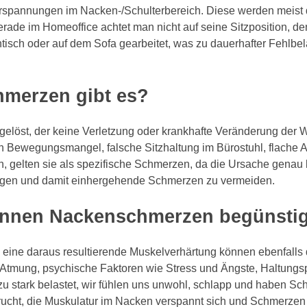
erspannungen im Nacken-/Schulterbereich. Diese werden meis
erade im Homeoffice achtet man nicht auf seine Sitzposition, de
tisch oder auf dem Sofa gearbeitet, was zu dauerhafter Fehlb
hmerzen gibt es?
öst, der keine Verletzung oder krankhafte Veränderung der Wir
 Bewegungsmangel, falsche Sitzhaltung im Bürostuhl, flache A
n, gelten sie als spezifische Schmerzen, da die Ursache gena
ngen und damit einhergehende Schmerzen zu vermeiden.
önnen Nackenschmerzen begünsti
ine daraus resultierende Muskelverhärtung können ebenfalls 
tmung, psychische Faktoren wie Stress und Ängste, Haltungsp
 stark belastet, wir fühlen uns unwohl, schlapp und haben Sch
prucht, die Muskulatur im Nacken verspannt sich und Schmerzen