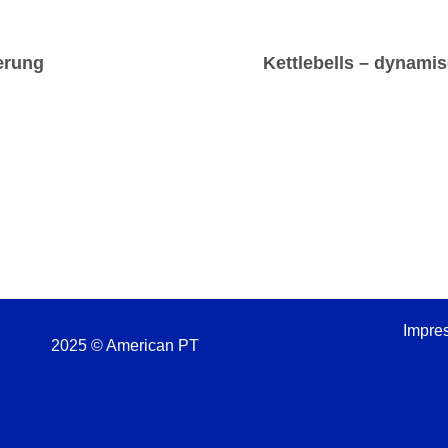
erung
Kettlebells – dynami
Impre
2025 © American PT