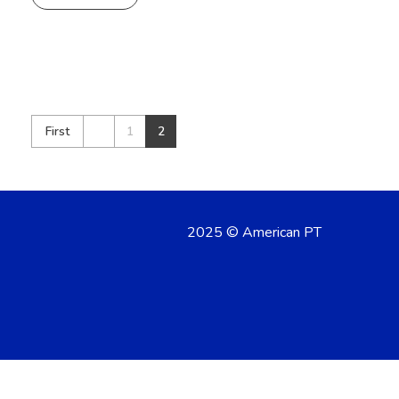
First
1
2
2025 © American PT