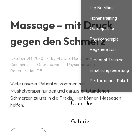
Dry Needling
Höhentraining
Massage – mit Druck
Osteopathie
gegen den Schmerz
Physiotherapie
Regeneration
Oktober 28, 2020
by
Michael Boettcher
with
No
Personal Training
Comment
Osteopathie
Physiotherapie
Ernährungsberatung
Regeneration DE
Performance Paket
Viele unserer Patienten kommen mit
Muskelverspannungen und daraus entstandenen
Schmerzen zu uns in die Praxis. Hier können Massagen
Über Uns
helfen.
Galerie